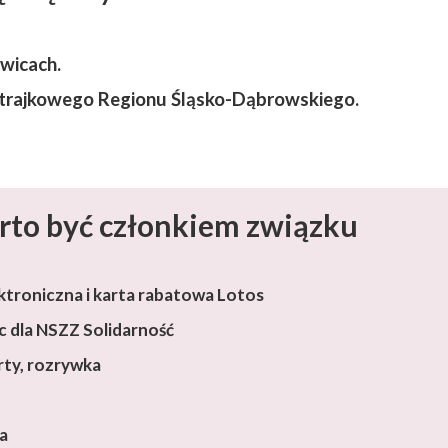
owicach.
Strajkowego Regionu Śląsko-Dąbrowskiego.
rto być członkiem związku
ktroniczna i karta rabatowa Lotos
 dla NSZZ Solidarność
rty, rozrywka
ja