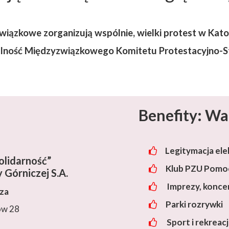
wiązkowe zorganizują wspólnie, wielki protest w Kat
łalność Międzyzwiązkowego Komitetu Protestacyjno-
Benefity: Wa
Legitymacja ele
lidarność”
Klub PZU Pomoc
 Górniczej S.A.
Imprezy, konce
cza
Parki rozrywki
ów 28
Sport i rekreac