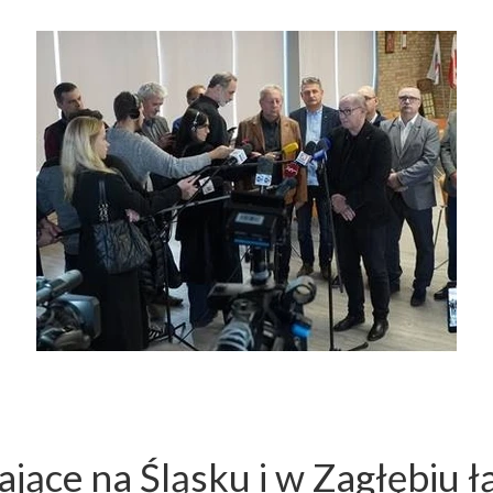
ące na Śląsku i w Zagłębiu łą