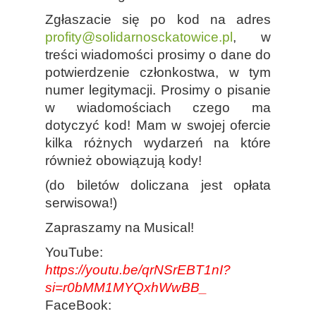
Zgłaszacie się po kod na adres
profity@solidarnosckatowice.pl
, w
treści wiadomości prosimy o dane do
potwierdzenie członkostwa, w tym
numer legitymacji. Prosimy o pisanie
w wiadomościach czego ma
dotyczyć kod! Mam w swojej ofercie
kilka różnych wydarzeń na które
również obowiązują kody!
(do biletów doliczana jest opłata
serwisowa!)
Zapraszamy na Musical!
YouTube:
https://youtu.be/qrNSrEBT1nI?
si=r0bMM1MYQxhWwBB_
FaceBook: