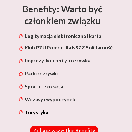
Benefity: Warto być
członkiem związku
Legitymacja elektroniczna i karta
rabatowa Lotos
Klub PZU Pomoc dla NSZZ Solidarność
Imprezy, koncerty, rozrywka
Parki rozrywki
Sport i rekreacja
Wczasy i wypoczynek
Turystyka
Zobacz wszystkie Benefity