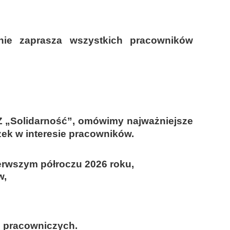
ie zaprasza wszystkich pracowników
 „Solidarność”, omówimy najważniejsze
ek w interesie pracowników.
erwszym półroczu 2026 roku,
w,
ń pracowniczych.