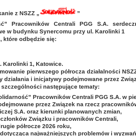
anie z NSZZ „
”
ć” Pracowników Centrali PGG S.A. serdeczn
 w budynku Synercomu przy ul. Karolinki 1
 które odbędzie się:
l. Karolinki 1, Katowice.
mowanie pierwszego półrocza działalności NSZZ
 działania i inicjatywy podejmowane przez Związ
szczególności następujące tematy:
lidarność” Pracowników Centrali PGG S.A. w pi
 podejmowane przez Związek na rzecz pracownikó
iczej S.A. oraz kierunki planowanych zmian,
członków Związku i pracowników Centrali,
rugie półrocze 2026 roku,
a dotycząca najważniejszych problemów i wyzwa