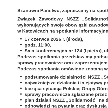
Szanowni Państwo, zapraszamy na spotk
Związek Zawodowy NSZZ „Solidarnoś
wykonujących swoje obowiązki zawodowe
w Katowicach na spotkanie informacyjne,
17 czerwca 2026 r. (środa),
godz. 11:00,
Sala konferencyjna nr 124 (I piętro), u
Podczas spotkania przedstawimy podsu
sprawy pracownicze oraz zaprezentujemy
Podczas spotkania omówione zostaną w 
podsumowanie działalności NSZZ „So
najważniejsze działania i inicjatywy
bieżąca sytuacja Polskiej Grupy Górn
sprawy pracownicze zgłaszane przez 
plan działań NSZZ „Solidarność” na d
odpowiedzi na pytania oraz dyskusj