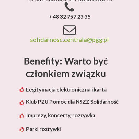
+ 48 32 757 23 35
solidarnosc.centrala@pgg.pl
Benefity: Warto być
członkiem związku
Legitymacja elektroniczna i karta
rabatowa Lotos
Klub PZU Pomoc dla NSZZ Solidarność
Imprezy, koncerty, rozrywka
Parki rozrywki