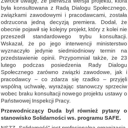
Zwrócił uwagę, że pierwsza wersja projektu, która
była konsultowana z Radą Dialogu Społecznego,
związkami zawodowymi i pracodawcami, została
odrzucona jedną decyzją premiera. Dodał, że
obecnie pojawił się kolejny projekt, który z kolei nie
przeszedł standardowego trybu konsultacji.
Wskazał, że po jego interwencji ministerstwo
wyznaczyło jedynie siedmiodniowy termin na
przedstawienie opinii. Przypomniał także, że 23
lutego podczas posiedzenia Rady Dialogu
Społecznego zarówno związki zawodowe, jak i
pracodawcy – co zdarza się rzadko – przyjęli
wspólną uchwałę, wyrażając stanowczy sprzeciw
wobec braku konsultacji nowego projektu ustawy o
Państwowej Inspekcji Pracy.
Przewodniczący Duda był również pytany o
stanowisko Solidarności ws. programu SAFE.
NSZZ „Solidarność” jest profesjonalną organizacją.