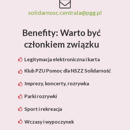
solidarnosc.centrala@pgg.pl
Benefity: Warto być
członkiem związku
Legitymacja elektroniczna i karta
rabatowa Lotos
Klub PZU Pomoc dla NSZZ Solidarność
Imprezy, koncerty, rozrywka
Parki rozrywki
Sport i rekreacja
Wczasy i wypoczynek