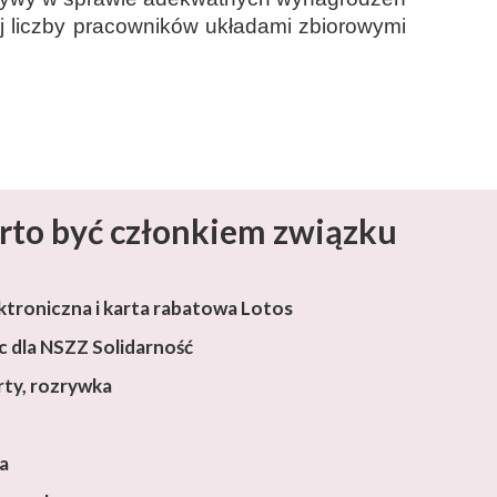
j liczby pracowników układami zbiorowymi
rto być członkiem związku
ktroniczna i karta rabatowa Lotos
 dla NSZZ Solidarność
rty, rozrywka
ja