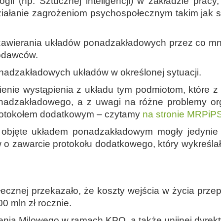
ii (np. Sztucznej inteligencji) w zakładzie pracy
iałanie zagrożeniom psychospołecznym takim jak s
zawierania układów ponadzakładowych przez co m
codawców.
nadzakładowych układów w określonej sytuacji.
nie wystąpienia z układu tym podmiotom, które z
nadzakładowego, a z uwagi na różne problemy or
rotokołem dodatkowym – czytamy
na stronie MRPiP
ły objęte układem ponadzakładowym mogły jedynie 
 zawarcie protokołu dodatkowego, który wykreślał 
połecznej przekazało, że koszty wejścia w życia pr
00 mln zł rocznie.
ienia Milowego w ramach KPO, a także unijnej dyr