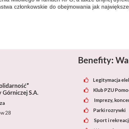
stwa członkowskie do obejmowania jak największe
Benefity: Wa
Legitymacja ele
lidarność”
Klub PZU Pomoc
 Górniczej S.A.
Imprezy, konce
cza
Parki rozrywki
ów 28
Sport i rekreac