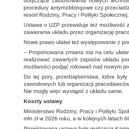
dotyczące zastosowania nowych technolog
procedury antymobbingowe czy przeciwdz
resort Rodziny, Pracy i Polityki Społecznej.
Ustawa o UZP przewiduje też możliwość 
zawierania układu przez organizację pra
Nowe prawo ułatwi też występowanie z po
– Proponowana zmiana ma na celu ułatwie
realizować zawartych zapisów układu po
możliwości podjąć rokowań nad nowym p
Do tej pory, przedsiębiorstwa, które by
zawodowych lub organizacji pracodawców o
Nie mogły więc wystąpić z układu same.
Koszty ustawy
Ministerstwo Rodziny, Pracy i Polityki S
mln zł w 2026 roku, a w kolejnych latach 6
Projektowana ustawa była realizacją Kam