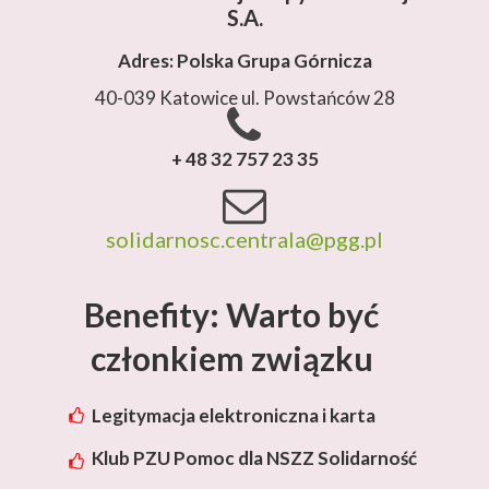
S.A.
Adres: Polska Grupa Górnicza
40-039 Katowice ul. Powstańców 28
+ 48 32 757 23 35
solidarnosc.centrala@pgg.pl
Benefity: Warto być
członkiem związku
Legitymacja elektroniczna i karta
rabatowa Lotos
Klub PZU Pomoc dla NSZZ Solidarność