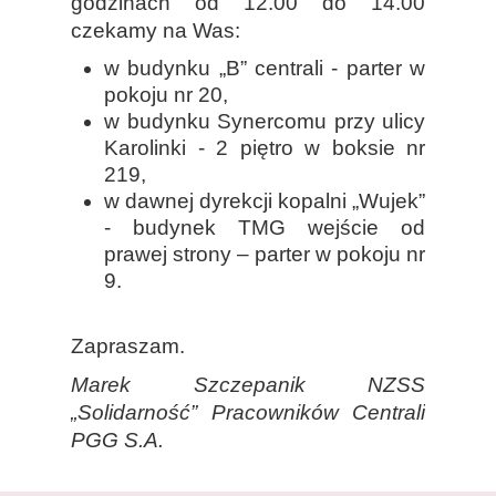
godzinach od 12.00 do 14.00
czekamy na Was:
w budynku „B” centrali - parter w
pokoju nr 20,
w budynku Synercomu przy ulicy
Karolinki - 2 piętro w boksie nr
219,
w dawnej dyrekcji kopalni „Wujek”
- budynek TMG wejście od
prawej strony – parter w pokoju nr
9.
Zapraszam.
Marek Szczepanik NZSS
„Solidarność” Pracowników Centrali
PGG S.A.