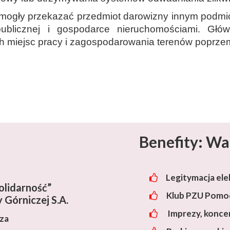
 mogły przekazać przedmiot darowizny innym podmi
blicznej i gospodarce nieruchomościami. Głów
h miejsc pracy i zagospodarowania terenów poprze
Benefity: Wa
Legitymacja ele
lidarność”
Klub PZU Pomoc
 Górniczej S.A.
Imprezy, konce
cza