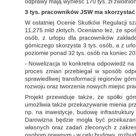
odprawy mają wynieść 170 tys. zł zwolnio
3 tys. pracowników JSW ma skorzystać 
W ostatniej Ocenie Skutków Regulacji sz
11,275 mld złotych. Oceniano też, że spo
osób, z urlopu dla pracowników zakła
górniczego skorzysta 3 tys. osób, a z ur
poziomie ponad 32 tys. osób na koniec 202
- Nowelizacja to konkretna odpowiedź na 
proces zmian przebiegał w sposób odpo
sprawiedliwej transformacji regionów gór
rozwoju oraz tworzenia nowych miejsc pracy
Projekt przewiduje także, że spółki g
umożliwia także przekazywanie mienia prz
np. na inwestycje, budowę infrastruktur
Darowizna będzie mogła być przekazan
własnych oraz zadań zleconych z zakres
osobom prawnym - w celu budowy, rozbud