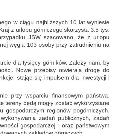
ego w ciągu najbliższych 10 lat wyniesie
aj z urlopu górniczego skorzysta 3,5 tys.
 przypadku JSW szacowano, że z urlopu
znej węgla 103 osoby przy zatrudnieniu na
rcie dla tysięcy górników. Zależy nam, by
ości. Nowe przepisy otwierają drogę do
cje, stając się impulsem dla inwestycji i
lnie przy wsparciu finansowym państwa,
ęte tereny będą mogły zostać wykorzystane
woju gospodarczym regionów pogórniczych.
 wykonywania zadań publicznych, zadań
tywności gospodarczej - oraz państwowym
idowanych zakładów górniczych.