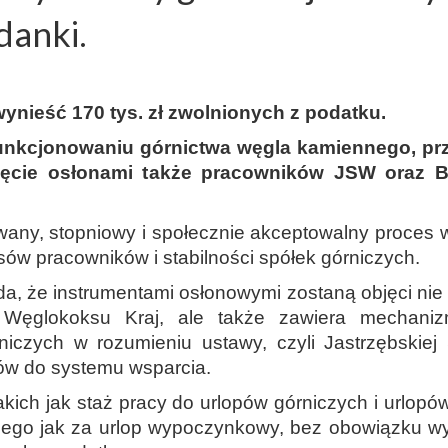
danki.
nieść 170 tys. zł zwolnionych z podatku.
funkcjonowaniu górnictwa węgla kamiennego, prz
bjęcie osłonami także pracowników JSW oraz B
any, stopniowy i społecznie akceptowalny proces
ów pracowników i stabilności spółek górniczych.
ada, że instrumentami osłonowymi zostaną objęci nie
ęglokoksu Kraj, ale także zawiera mechanizm
niczych w rozumieniu ustawy, czyli Jastrzębski
tów do systemu wsparcia.
takich jak staż pracy do urlopów górniczych i urlo
anego jak za urlop wypoczynkowy, bez obowiązku w