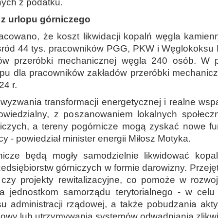
nych z podatku.
z urlopu górniczego
acowano, że koszt likwidacji kopalń węgla kamienn
śród 44 tys. pracowników PGG, PKW i Węglokoksu Kr
dów przeróbki mechanicznej węgla 240 osób. W
lopu dla pracowników zakładów przeróbki mechanic
4 r.
wyzwania transformacji energetycznej i realne wspa
wiedzialny, z poszanowaniem lokalnych społeczn
niczych, a tereny pogórnicze mogą zyskać nowe funk
 - powiedział minister energii Miłosz Motyka.
órnicze będą mogły samodzielnie likwidować kopa
edsiębiorstw górniczych w formie darowizny. Przej
y czy projekty rewitalizacyjne, co pomoże w roz
a jednostkom samorządu terytorialnego - w celu
u administracji rządowej, a także pobudzania ak
owy lub utrzymywania systemów odwadniania zlikw