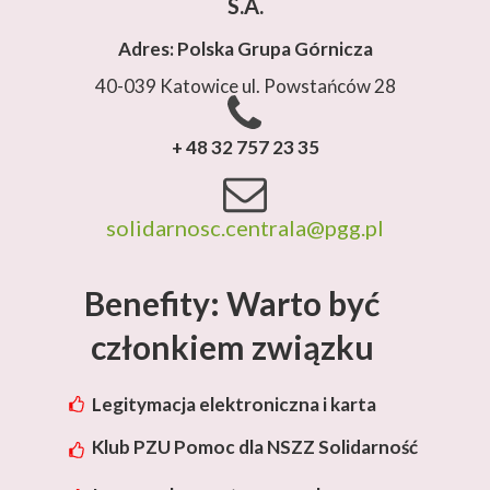
S.A.
Adres: Polska Grupa Górnicza
40-039 Katowice ul. Powstańców 28
+ 48 32 757 23 35
solidarnosc.centrala@pgg.pl
Benefity: Warto być
członkiem związku
Legitymacja elektroniczna i karta
rabatowa Lotos
Klub PZU Pomoc dla NSZZ Solidarność