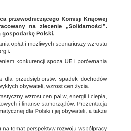
pca przewodniczącego Komisji Krajowej
acowany na zlecenie „Solidarności”.
a gospodarkę Polski.
nia opłat i możliwych scenariuszy wzrostu
gii.
ieniem konkurencji spoza UE i porównania
a dla przedsiębiorstw, spadek dochodów
ykłych obywateli, wzrost cen życia.
tyczny wzrost cen paliw, energii i ciepła,
towych i finanse samorządów. Prezentacja
atycznej dla Polski i jej obywateli, a także
lu na temat perspektyw rozwoju współpracy