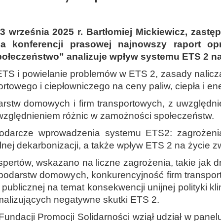
rześnia 2025 r. Bartłomiej Mickiewicz, zastę
a konferencji prasowej najnowszy raport opr
Społeczeństwo” analizuje wpływ systemu ETS 2 n
TS i powielanie problemów w ETS 2, zasady nalicza
owego i ciepłowniczego na ceny paliw, ciepła i ener
arstw domowych i firm transportowych, z uwzględn
 uwzględnieniem różnic w zamożności społeczeństw.
spodarcze wprowadzenia systemu ETS2: zagrożeni
ej dekarbonizacji, a także wpływ ETS 2 na życie zw
tów, wskazano na liczne zagrożenia, takie jak dras
odarstw domowych, konkurencyjność firm transpor
ublicznej na temat konsekwencji unijnej polityki klim
malizujących negatywne skutki ETS 2.
Fundacji Promocji Solidarności wziął udział w pane