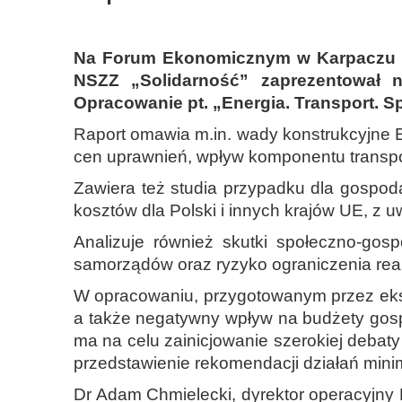
Na Forum Ekonomicznym w Karpaczu 3 w
NSZZ „Solidarność” zaprezentował n
Opracowanie pt. „Energia. Transport. 
Raport omawia m.in. wady konstrukcyjne E
cen uprawnień, wpływ komponentu transport
Zawiera też studia przypadku dla gospod
kosztów dla Polski i innych krajów UE, z
Analizuje również skutki społeczno-go
samorządów oraz ryzyko ograniczenia realn
W opracowaniu, przygotowanym przez eksper
a także negatywny wpływ na budżety gosp
ma na celu zainicjowanie szerokiej debaty p
przedstawienie rekomendacji działań mini
Dr Adam Chmielecki, dyrektor operacyjny 