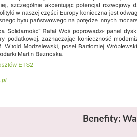
, szczególnie akcentując potencjał rozwojowy dzi
olityki w naszej części Europy konieczna jest odwa
łasnego bytu państwowego na potędze innych mocars
a Solidarność” Rafał Woś poprowadził panel dysku
ery podatkowej, zaznaczając konieczność moderniz
f. Witold Modzelewski, poseł Bartłomiej Wróblewski 
odarki Martin Beznoska.
 kosztów ETS2
.pl
Benefity: Wa