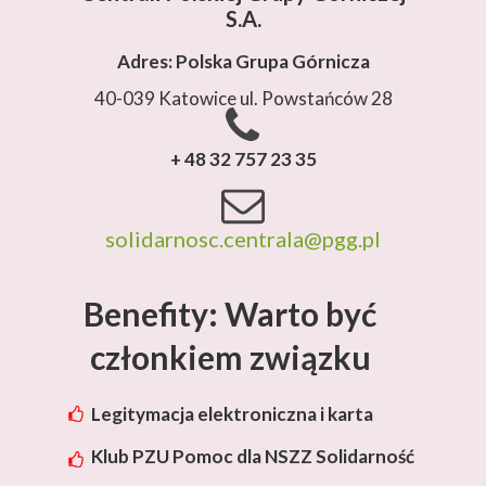
S.A.
Adres: Polska Grupa Górnicza
40-039 Katowice ul. Powstańców 28
+ 48 32 757 23 35
solidarnosc.centrala@pgg.pl
Benefity: Warto być
członkiem związku
Legitymacja elektroniczna i karta
rabatowa Lotos
Klub PZU Pomoc dla NSZZ Solidarność