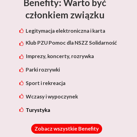
Benefity: Warto być
członkiem związku
Legitymacja elektroniczna i karta
rabatowa Lotos
Klub PZU Pomoc dla NSZZ Solidarność
Imprezy, koncerty, rozrywka
Parki rozrywki
Sport i rekreacja
Wczasy i wypoczynek
Turystyka
Zobacz wszystkie Benefity