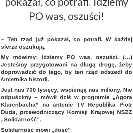
pokazał, co potrafi. Idziemy
PO was, oszuści!
– Ten rząd już pokazał, co potrafi. W każdej
sferze oszukują.
My mówimy: Idziemy PO was, oszuści. (…)
Jesteśmy przygotowani na długą drogę, żeby
doprowadzić do tego, by ten rząd odszedł do
śmietnika historii.
Jest nas 700 tysięcy, wspierają nas miliony. Nie
odpuścimy – mówił dziś w programie „Agora
Klarenbacha” na antenie TV Republika Piotr
Duda, przewodniczący Komisji Krajowej NSZZ
„Solidarność”.
Solidarność mówi „dość”