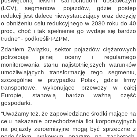
poświęconą lekkim samochodom dostawczym
(LCV), segmentowi pojazdów, gdzie postęp
redukcji jest dalece niewystarczający oraz decyzję
o obniżeniu celu redukcyjnego w 2030 roku do 40
proc., choć i tak spełnienie go wydaje się bardzo
trudne“ - podkreślił PZPM.
Zdaniem Związku, sektor pojazdów ciężarowych
potrzebuje pilnej oceny i regularnego
monitorowania stanu najistotniejszych warunków
umożliwiających transformację tego segmentu,
szczególnie w przypadku Polski, gdzie firmy
transportowe, wykonujące przewozy w całej
Europie, stanowią bardzo ważną część
gospodarki.
“Uważamy też, że zapowiedziane środki mające na
celu nakazanie przechodzenia flot korporacyjnych
na pojazdy zeroemisyjne mogą być sprzeczne z
podejściem rynkowym opartym na zachętach.