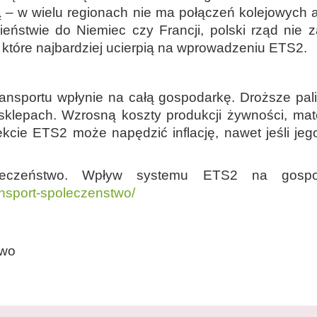
ą – w wielu regionach nie ma połączeń kolejowych
wieństwie do Niemiec czy Francji, polski rząd ni
tóre najbardziej ucierpią na wprowadzeniu ETS2.
transportu wpłynie na całą gospodarkę. Droższe pa
lepach. Wzrosną koszty produkcji żywności, mate
kcie ETS2 może napędzić inflację, nawet jeśli jego
połeczeństwo. Wpływ systemu ETS2 na gospo
ansport-spoleczenstwo/
iwo