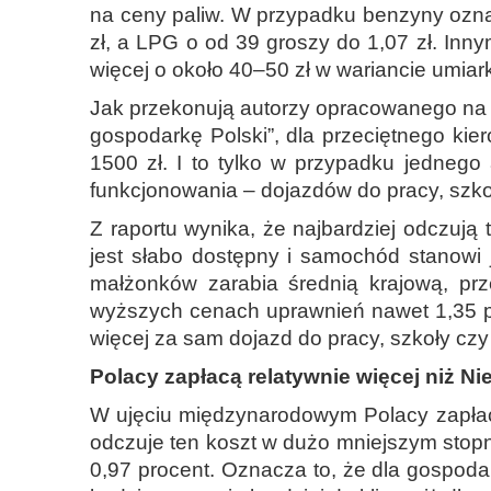
na ceny paliw. W przypadku benzyny oznac
zł, a LPG o od 39 groszy do 1,07 zł. In
więcej o około 40–50 zł w wariancie umia
Jak przekonują autorzy opracowanego na z
gospodarkę Polski”, dla przeciętnego ki
1500 zł. I to tylko w przypadku jedne
funkcjonowania – dojazdów do pracy, szko
Z raportu wynika, że najbardziej odczują
jest słabo dostępny i samochód stanowi 
małżonków zarabia średnią krajową, pr
wyższych cenach uprawnień nawet 1,35 pro
więcej za sam dojazd do pracy, szkoły czy
Polacy zapłacą relatywnie więcej niż Ni
W ujęciu międzynarodowym Polacy zapłacą
odczuje ten koszt w dużo mniejszym stopn
0,97 procent. Oznacza to, że dla gospoda