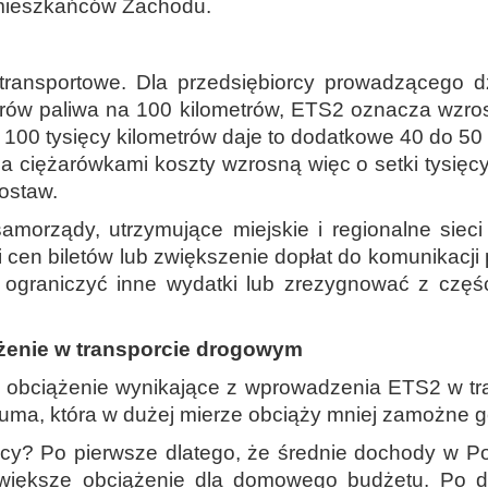
a mieszkańców Zachodu.
transportowe. Dla przedsiębiorcy prowadzącego dz
rów paliwa na 100 kilometrów, ETS2 oznacza wzro
100 tysięcy kilometrów daje to dodatkowe 40 do 50 
a ciężarówkami koszty wzrosną więc o setki tysięcy 
dostaw.
amorządy, utrzymujące miejskie i regionalne siec
cen biletów lub zwiększenie dopłat do komunikacji p
graniczyć inne wydatki lub zrezygnować z części
żenie w transporcie drogowym
ne obciążenie wynikające z wprowadzenia ETS2 w t
uma, która w dużej mierze obciąży mniej zamożne g
cy? Po pierwsze dlatego, że średnie dochody w Po
i większe obciążenie dla domowego budżetu. Po d