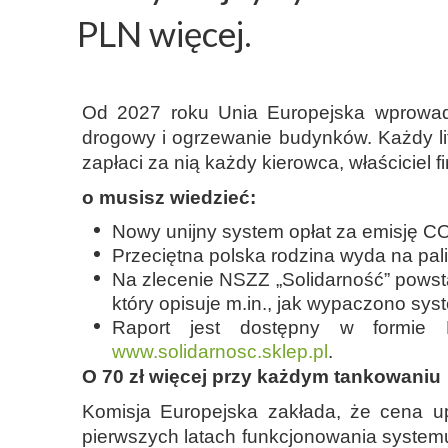
PLN więcej.
Od 2027 roku Unia Europejska wprowadz
drogowy i ogrzewanie budynków. Każdy lit
zapłaci za nią każdy kierowca, właściciel 
o musisz wiedzieć:
Nowy unijny system opłat za emisję C
Przeciętna polska rodzina wyda na pal
Na zlecenie NSZZ „Solidarność” powstał
który opisuje m.in., jak wypaczono sy
Raport jest dostępny w formie
www.solidarnosc.sklep.pl
.
O 70 zł więcej przy każdym tankowaniu
Komisja Europejska zakłada, że cena u
pierwszych latach funkcjonowania systemu