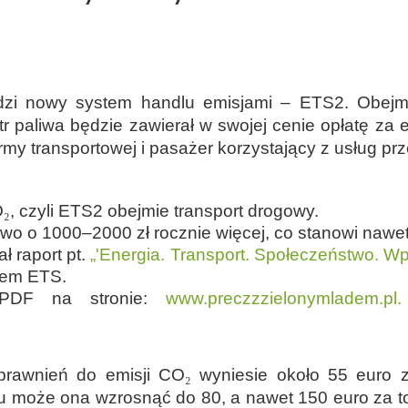
i nowy system handlu emisjami – ETS2. Obejmie 
r paliwa będzie zawierał w swojej cenie opłatę za 
firmy transportowej i pasażer korzystający z usług 
O
₂
, czyli ETS2 obejmie transport drogowy.
iwo o 1000–2000 zł rocznie więcej, co stanowi naw
 raport pt.
„'Energia. Transport. Społeczeństwo. W
stem ETS.
 PDF na stronie:
www.preczzzielonymladem.pl.
prawnień do emisji CO
₂
wyniesie około 55 euro z
 może ona wzrosnąć do 80, a nawet 150 euro za to