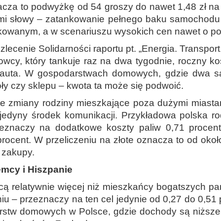
za to podwyżkę od 54 groszy do nawet 1,48 zł na li
nymi słowy – zatankowanie pełnego baku samochodu 
rkowanym, a w scenariuszu wysokich cen nawet o po
lecenie Solidarności raportu pt. „Energia. Transp
erowcy, który tankuje raz na dwa tygodnie, roczny
go auta. W gospodarstwach domowych, gdzie dwa
ły czy sklepu – kwota ta może się podwoić.
 te zmiany rodziny mieszkające poza dużymi miastam
jedyny środek komunikacji. Przykładowa polska rod
zeznaczy na dodatkowe koszty paliw 0,71 proce
cent. W przeliczeniu na złote oznacza to od około
 zakupy.
emcy i Hiszpanie
 relatywnie więcej niż mieszkańcy bogatszych pań
iu – przeznaczy na ten cel jedynie od 0,27 do 0,51
rstw domowych w Polsce, gdzie dochody są niższe,