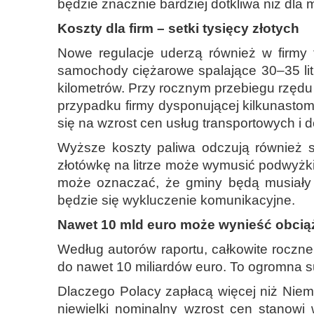
będzie znacznie bardziej dotkliwa niż dl
Koszty dla firm – setki tysięcy złotych
Nowe regulacje uderzą również w firmy 
samochody ciężarowe spalające 30–35 lit
kilometrów. Przy rocznym przebiegu rzędu 
przypadku firmy dysponującej kilkunastom
się na wzrost cen usług transportowych i 
Wyższe koszty paliwa odczują również s
złotówkę na litrze może wymusić podwyżki 
może oznaczać, że gminy będą musiały o
będzie się wykluczenie komunikacyjne.
Nawet 10 mld euro może wynieść obcią
Według autorów raportu, całkowite rocz
do nawet 10 miliardów euro. To ogromna s
Dlaczego Polacy zapłacą więcej niż Niem
niewielki nominalny wzrost cen stanow