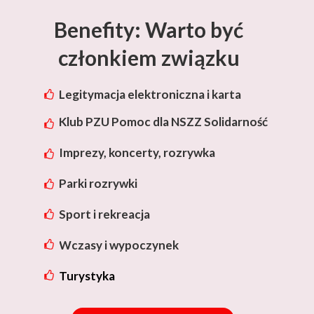
Benefity: Warto być
członkiem związku
Legitymacja elektroniczna i karta
rabatowa Lotos
Klub PZU Pomoc dla NSZZ Solidarność
Imprezy, koncerty, rozrywka
Parki rozrywki
Sport i rekreacja
Wczasy i wypoczynek
Turystyka