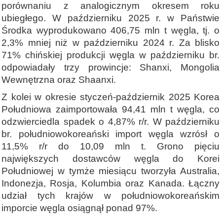
porównaniu z analogicznym okresem roku
ubiegłego. W październiku 2025 r. w Państwie
Środka wyprodukowano 406,75 mln t węgla, tj. o
2,3% mniej niż w październiku 2024 r. Za blisko
71% chińskiej produkcji węgla w październiku br.
odpowiadały trzy prowincje: Shanxi, Mongolia
Wewnętrzna oraz Shaanxi.
Z kolei w okresie styczeń-październik 2025 Korea
Południowa zaimportowała 94,41 mln t węgla, co
odzwierciedla spadek o 4,87% r/r. W październiku
br. południowokoreański import węgla wzrósł o
11,5% r/r do 10,09 mln t. Grono pięciu
największych dostawców węgla do Korei
Południowej w tymże miesiącu tworzyła Australia,
Indonezja, Rosja, Kolumbia oraz Kanada. Łączny
udział tych krajów w południowokoreańskim
imporcie węgla osiągnął ponad 97%.