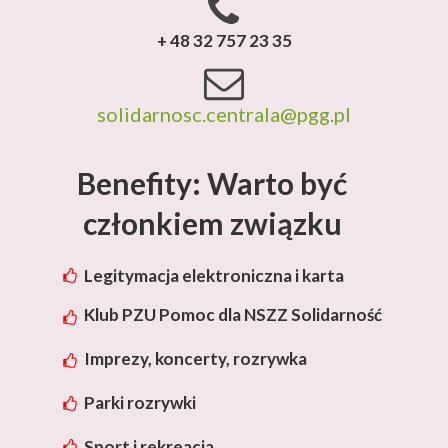
+ 48 32 757 23 35
solidarnosc.centrala@pgg.pl
Benefity: Warto być
członkiem związku
Legitymacja elektroniczna i karta
rabatowa Lotos
Klub PZU Pomoc dla NSZZ Solidarność
Imprezy, koncerty, rozrywka
Parki rozrywki
Sport i rekreacja