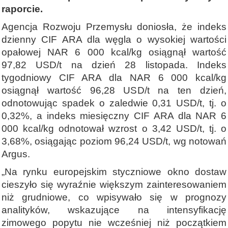
raporcie.
Agencja Rozwoju Przemysłu doniosła, że indeks
dzienny CIF ARA dla węgla o wysokiej wartości
opałowej NAR 6 000 kcal/kg osiągnął wartość
97,82 USD/t na dzień 28 listopada. Indeks
tygodniowy CIF ARA dla NAR 6 000 kcal/kg
osiągnął wartość 96,28 USD/t na ten dzień,
odnotowując spadek o zaledwie 0,31 USD/t, tj. o
0,32%, a indeks miesięczny CIF ARA dla NAR 6
000 kcal/kg odnotował wzrost o 3,42 USD/t, tj. o
3,68%, osiągając poziom 96,24 USD/t, wg notowań
Argus.
„Na rynku europejskim styczniowe okno dostaw
cieszyło się wyraźnie większym zainteresowaniem
niż grudniowe, co wpisywało się w prognozy
analityków, wskazujące na intensyfikację
zimowego popytu nie wcześniej niż początkiem