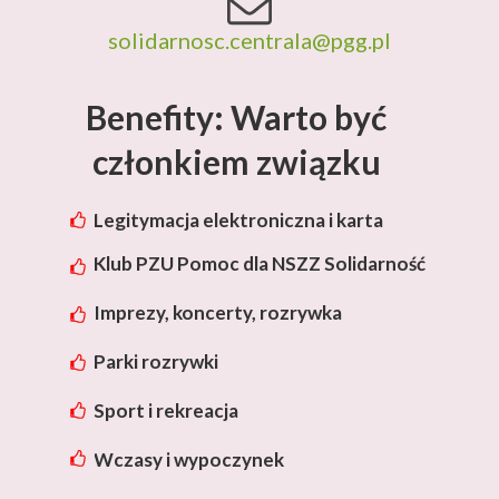
solidarnosc.centrala@pgg.pl
Benefity: Warto być
członkiem związku
Legitymacja elektroniczna i karta
rabatowa Lotos
Klub PZU Pomoc dla NSZZ Solidarność
Imprezy, koncerty, rozrywka
Parki rozrywki
Sport i rekreacja
Wczasy i wypoczynek