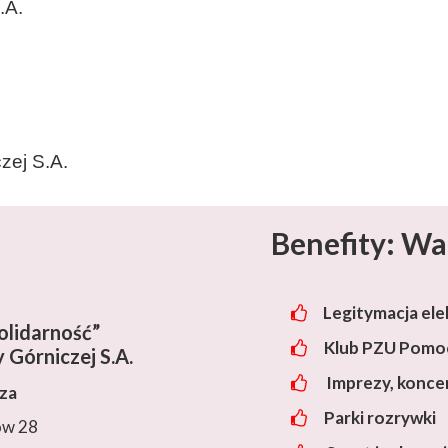
.A.
zej S.A.
Benefity: Wa
Legitymacja ele
lidarność”
Klub PZU Pomoc
 Górniczej S.A.
Imprezy, konce
cza
Parki rozrywki
ów 28