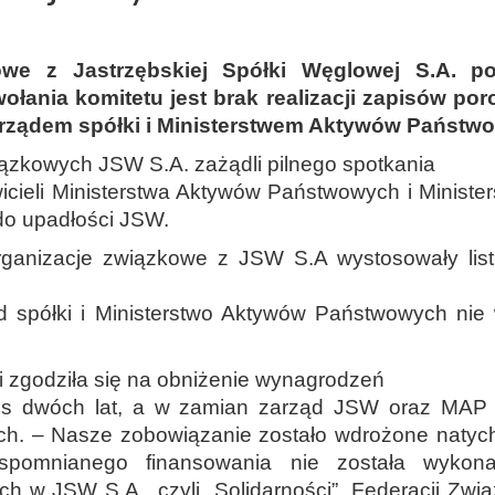
owe z Jastrzębskiej Spółki Węglowej S.A. p
ołania komitetu jest brak realizacji zapisów p
arządem spółki i Ministerstwem Aktywów Państw
iązkowych JSW S.A. zażądli pilnego spotkania
ieli Ministerstwa Aktywów Państwowych i Ministerst
 do upadłości JSW.
rganizacje związkowe z JSW S.A wystosowały list
d spółki i Ministerstwo Aktywów Państwowych nie
i zgodziła się na obniżenie wynagrodzeń
res dwóch lat, a w zamian zarząd JSW oraz MAP z
ch. – Nasze zobowiązanie zostało wdrożone natych
spomnianego finansowania nie została wykonan
ch w JSW S.A., czyli „Solidarności”, Federacji Z