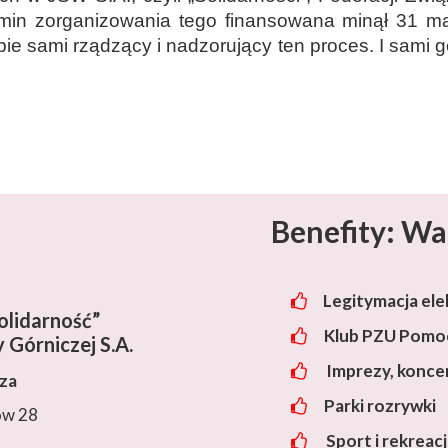
min zorganizowania tego finansowana minął 31 ma
e sami rządzący i nadzorujący ten proces. I sami go
Benefity: Wa
Legitymacja ele
lidarność”
Klub PZU Pomoc
 Górniczej S.A.
Imprezy, konce
cza
Parki rozrywki
ów 28
Sport i rekreac