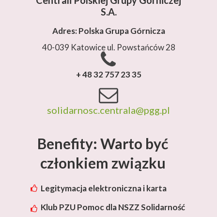
Centrali Polskiej Grupy Górniczej
S.A.
Adres: Polska Grupa Górnicza
40-039 Katowice ul. Powstańców 28
+ 48 32 757 23 35
solidarnosc.centrala@pgg.pl
Benefity: Warto być
członkiem związku
Legitymacja elektroniczna i karta
rabatowa Lotos
Klub PZU Pomoc dla NSZZ Solidarność