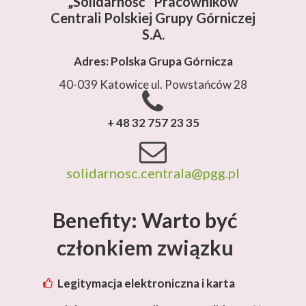
„Solidarność”
Pracowników
Centrali Polskiej Grupy Górniczej
S.A.
Adres: Polska Grupa Górnicza
40-039 Katowice ul. Powstańców 28
+ 48 32 757 23 35
solidarnosc.centrala@pgg.pl
Benefity: Warto być
członkiem związku
Legitymacja elektroniczna i karta
rabatowa Lotos