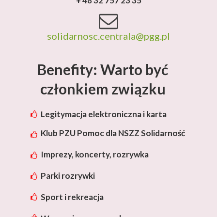
+ 48 32 757 23 35
solidarnosc.centrala@pgg.pl
Benefity: Warto być
członkiem związku
Legitymacja elektroniczna i karta
rabatowa Lotos
Klub PZU Pomoc dla NSZZ Solidarność
Imprezy, koncerty, rozrywka
Parki rozrywki
Sport i rekreacja