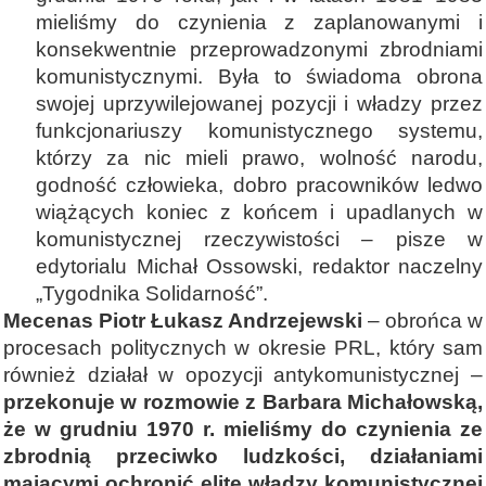
mieliśmy do czynienia z zaplanowanymi i
konsekwentnie przeprowadzonymi zbrodniami
komunistycznymi. Była to świadoma obrona
swojej uprzywilejowanej pozycji i władzy przez
funkcjonariuszy komunistycznego systemu,
którzy za nic mieli prawo, wolność narodu,
godność człowieka, dobro pracowników ledwo
wiążących koniec z końcem i upadlanych w
komunistycznej rzeczywistości – pisze w
edytorialu Michał Ossowski, redaktor naczelny
„Tygodnika Solidarność”.
Mecenas Piotr Łukasz Andrzejewski
– obrońca w
procesach politycznych w okresie PRL, który sam
również działał w opozycji antykomunistycznej –
przekonuje w rozmowie z Barbara Michałowską,
że w grudniu 1970 r. mieliśmy do czynienia ze
zbrodnią przeciwko ludzkości, działaniami
mającymi ochronić elitę władzy komunistycznej