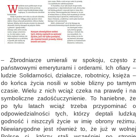
– Zbrodniarze umierali w spokoju, często z
państwowymi emeryturami i orderami. Ich ofiary –
ludzie Solidarności, działacze, robotnicy, księża –
do końca życia nosili w sobie blizny po tamtym
czasie. Wielu z nich wciąż czeka na prawdę i na
symboliczne zadośćuczynienie. To haniebne, że
po tylu latach wciąż trzeba przypominać o
odpowiedzialności tych, którzy deptali ludzką
godność i niszczyli życie w imię obrony reżimu.
Niewiarygodne jest również to, że już w wolnej
Polsce ci, którzy stali wcześniej po stronie