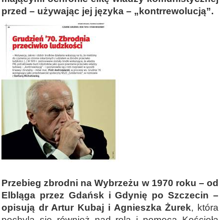
przed – używając jej języka – „kontrrewolucją”.
Przebieg zbrodni na Wybrzeżu w 1970 roku – od
Elbląga przez Gdańsk i Gdynię po Szczecin –
opisują dr Artur Kubaj i Agnieszka Żurek
, która
pochyla się również nad rolą i pomocą Kościoła