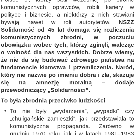
komunistycznych oprawców, robili kariery w
polityce i biznesie, a niektórzy z nich stawiani
bywają nawet w roli autorytetów.
NSZZ
Solidarność od 45 lat domaga się rozliczenia
komunistycznych zbrodni, w poczuciu
obowiązku wobec tych, którzy zginęli, walcząc
o wolność dla nas wszystkich. Dobrze wiemy,
że nie da się budować zdrowego państwa na
fundamencie kłamstwa i przemilczenia. Naród,
który nie nazwie po imieniu dobra i zła, skazuje
się na amnezję moralną – dodaje
przewodniczący „Solidarności”.
To była zbrodnia przeciwko ludzkości
To nie były „wydarzenia”, „wypadki” czy
„chuligańskie zamieszki”, jak przedstawiała to
komunistyczna propaganda. Zarówno w
grudniu 1970 roku, jak i w latach 1981–1983