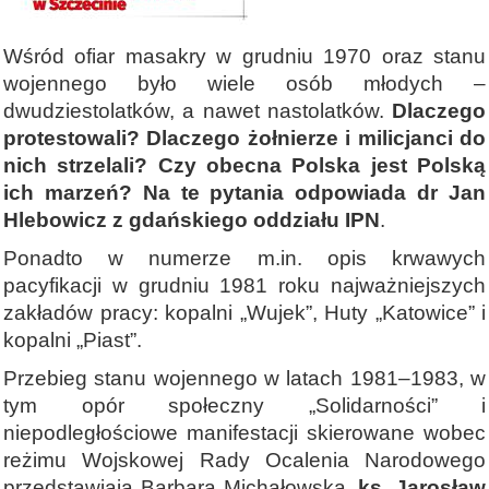
Wśród ofiar masakry w grudniu 1970 oraz stanu
wojennego było wiele osób młodych –
dwudziestolatków, a nawet nastolatków.
Dlaczego
protestowali? Dlaczego żołnierze i milicjanci do
nich strzelali? Czy obecna Polska jest Polską
ich marzeń? Na te pytania odpowiada dr Jan
Hlebowicz z gdańskiego oddziału IPN
.
Ponadto w numerze m.in. opis krwawych
pacyfikacji w grudniu 1981 roku najważniejszych
zakładów pracy: kopalni „Wujek”, Huty „Katowice” i
kopalni „Piast”.
Przebieg stanu wojennego w latach 1981–1983, w
tym opór społeczny „Solidarności” i
niepodległościowe manifestacji skierowane wobec
reżimu Wojskowej Rady Ocalenia Narodowego
przedstawiają Barbara Michałowska,
ks. Jarosław