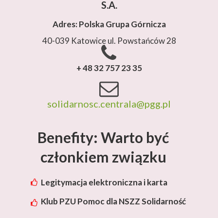
S.A.
Adres: Polska Grupa Górnicza
40-039 Katowice ul. Powstańców 28
+ 48 32 757 23 35
solidarnosc.centrala@pgg.pl
Benefity: Warto być
członkiem związku
Legitymacja elektroniczna i karta
rabatowa Lotos
Klub PZU Pomoc dla NSZZ Solidarność