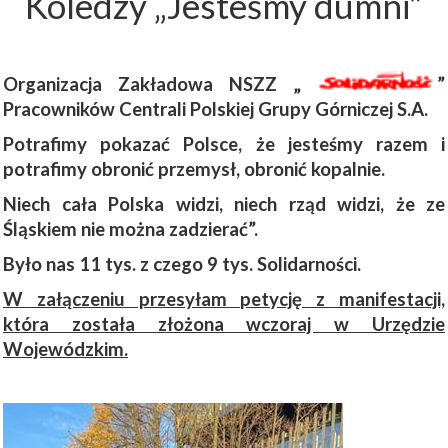
Koledzy „Jesteśmy dumni”
Organizacja Zakładowa NSZZ „
”
Pracowników Centrali Polskiej Grupy Górniczej S.A.
Potrafimy pokazać Polsce, że jesteśmy razem i
potrafimy obronić przemysł, obronić kopalnie.
Niech cała Polska widzi, niech rząd widzi, że ze
Śląskiem nie można zadzierać”.
Było nas 11 tys. z czego 9 tys. Solidarności.
W załączeniu przesyłam petycję z manifestacji,
która została złożona wczoraj w Urzędzie
Wojewódzkim.