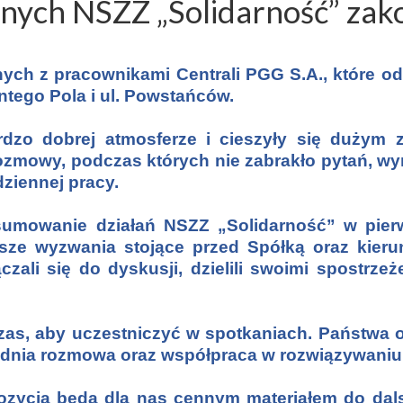
jnych NSZZ „Solidarność” zak
ych z pracownikami Centrali PGG S.A., które od
centego Pola i ul. Powstańców.
rdzo dobrej atmosferze i cieszyły się dużym 
ozmowy, podczas których nie zabrakło pytań, w
ziennej pracy.
sumowanie działań NSZZ „Solidarność” w pier
sze wyzwania stojące przed Spółką oraz kierun
czali się do dyskusji, dzielili swoimi spostrze
czas, aby uczestniczyć w spotkaniach. Państwa
rednia rozmowa oraz współpraca w rozwiązywaniu
ozycja będą dla nas cennym materiałem do dal