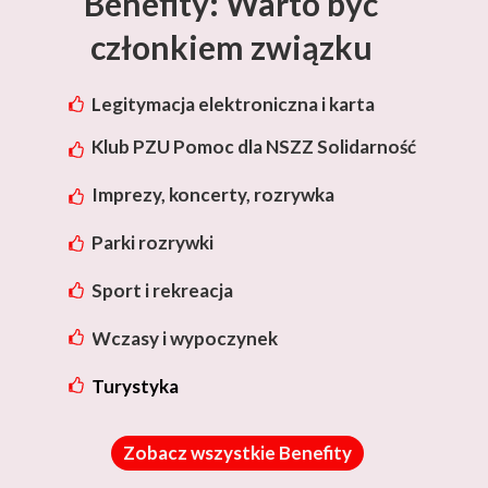
Benefity: Warto być
członkiem związku
Legitymacja elektroniczna i karta
rabatowa Lotos
Klub PZU Pomoc dla NSZZ Solidarność
Imprezy, koncerty, rozrywka
Parki rozrywki
Sport i rekreacja
Wczasy i wypoczynek
Turystyka
Zobacz wszystkie Benefity