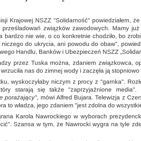
sji Krajowej NSZZ "Solidarność" powiedziałem, że 
do prześladowań związków zawodowych. Mamy już 
za bardzo nie wie, o co konkretnie chodziło, bo zrob
y niczego do ukrycia, ani powodu do obaw", powied
jowego Handlu, Banków i Ubezpieczeń NSZZ „Solidar
władzy przez Tuska można, zdaniem związkowca, op
wrzuciła nas do zimnej wody i zaczęła ją stopniow
u, wyskoczyłaby niczym z procy z "garnka". Rozło
tóry starają się także "zaprzyjaźnione media".
ie porażający"
, mówi Alfred Bujara. Telewizja z Czer
a to władza, jego zdaniem "jest zdolna do wszystki
grana Karola Nawrockiego w wyborach prezydenckic
ęcić". Szansa w tym, że Nawrocki wygra na tyle zde