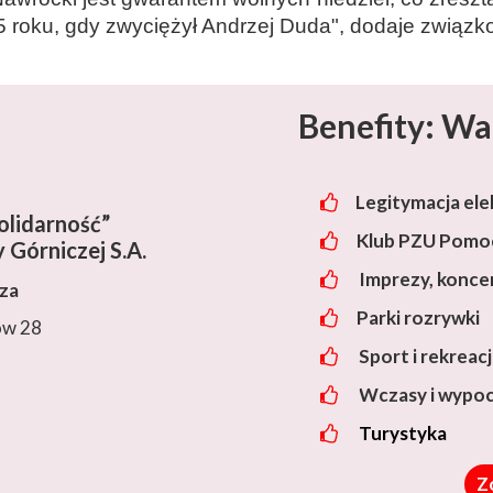
roku, gdy zwyciężył Andrzej Duda", dodaje związk
Benefity: Wa
Legitymacja ele
lidarność”
Klub PZU Pomoc
 Górniczej S.A.
Imprezy, konce
cza
Parki rozrywki
ów 28
Sport i rekreac
Wczasy i wypo
Turystyka
Z