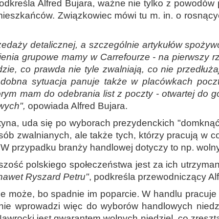
podkreśla Alfred Bujara, ważne nie tylko z powodów
j mieszkańców. Związkowiec mówi tu m. in. o rosnąc
edaży detalicznej, a szczególnie artykułów spożywcz
nienia grupowe mamy w Carrefourze - na pierwszy rz
zie, co prawda nie tyle zwalniają, co nie przedłuża
obna sytuacja panuje także w placówkach pocztow
ym mam do odebrania list z poczty - otwartej do 
owych",
opowiada Alfred Bujara.
etyna, uda się po wyborach prezydenckich "domknąć
osób zwalnianych, ale także tych, którzy pracują w c
 W przypadku branży handlowej dotyczy to np. wolny
szość polskiego społeczeństwa jest za ich utrzyma
 nawet Ryszard Petru"
, podkreśla przewodniczący Alf
e może, bo spadnie im poparcie. W handlu pracuje p
 nie wprowadzi więc do wyborów handlowych nied
Nawrocki jest gwarantem wolnych niedziel, co zresz