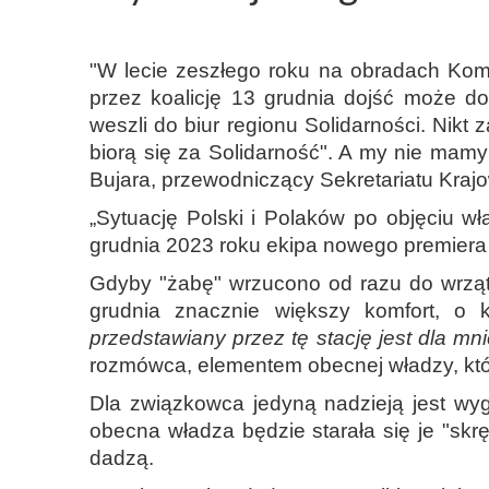
"W lecie zeszłego roku na obradach Komi
przez koalicję 13 grudnia dojść może 
weszli do biur regionu Solidarności. Nikt 
biorą się za Solidarność". A my nie mam
Bujara, przewodniczący Sekretariatu Kra
„Sytuację Polski i Polaków po objęciu 
grudnia 2023 roku ekipa nowego premiera 
Gdyby "żabę" wrzucono od razu do wrzątk
grudnia znacznie większy komfort, o k
przedstawiany przez tę stację jest dla mn
rozmówca, elementem obecnej władzy, któr
Dla związkowca jedyną nadzieją jest wy
obecna władza będzie starała się je "skr
dadzą.