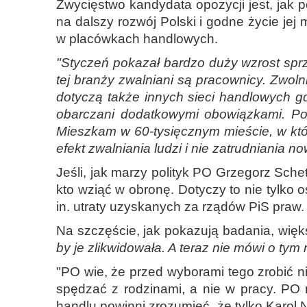
Zwycięstwo kandydata opozycji jest, jak 
na dalszy rozwój Polski i godne życie je
w placówkach handlowych.
"Styczeń pokazał bardzo duży wzrost sprz
tej branży zwalniani są pracownicy. Zwol
dotyczą także innych sieci handlowych gd
obarczani dodatkowymi obowiązkami. Pod
Mieszkam w 60-tysięcznym mieście, w któr
efekt zwalniania ludzi i nie zatrudniania n
Jeśli, jak marzy polityk PO Grzegorz Sch
kto wziąć w obronę. Dotyczy to nie tylko 
in. utraty uzyskanych za rządów PiS praw.
Na szczęście, jak pokazują badania, więk
by je zlikwidowała. A teraz nie mówi o tym
"PO wie, że przed wyborami tego zrobić ni
spędzać z rodzinami, a nie w pracy. PO
handlu powinni zrozumieć, że tylko Karol 