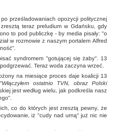
po prześladowaniach opozycji politycznej
zresztą teraz preludium w Gdańsku, gdy
iono to pod publiczkę - by media pisały: "o
ział w rozmowie z naszym portalem Alfred
ność”.
isać syndromem "gotującej się żaby". 13
o podgrzewać. Teraz woda zaczyna wrzeć.
żony na miesiące proces daje koalicji 13
"Włączyłem ostatnio TVN, obraz Polski
skiej jest według wielu, jak podkreśla nasz
ego".
h, co do których jest zresztą pewny, że
cydowanie, iż "cudy nad urną" już nic nie