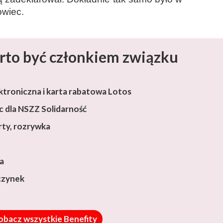
owiec.
rto być członkiem związku
ktroniczna i karta rabatowa Lotos
 dla NSZZ Solidarność
rty, rozrywka
ja
czynek
obacz wszystkie Benefity