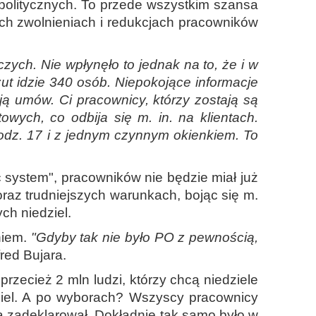
 politycznych. To przede wszystkim szansa
ych zwolnieniach i redukcjach pracowników
ych. Nie wpłynęło to jednak na to, że i w
ut idzie 340 osób. Niepokojące informacje
ją umów. Ci pracownicy, którzy zostają są
ych, co odbija się m. in. na klientach.
godz. 17 i z jednym czynnym okienkiem. To
 system", pracowników nie będzie miał już
oraz trudniejszych warunkach, bojąc się m.
ch niedziel.
niem.
"Gdyby tak nie było PO z pewnością,
red Bujara.
rzecież 2 mln ludzi, którzy chcą niedziele
ziel. A po wyborach? Wszyscy pracownicy
tą zadeklarował. Dokładnie tak samo było w