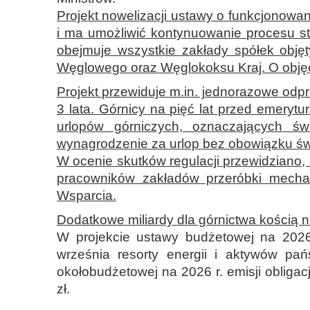
Projekt nowelizacji ustawy o funkcjonowa
i ma umożliwić kontynuowanie procesu s
obejmuje wszystkie zakłady spółek obj
Węglowego oraz Węglokoksu Kraj. O objęc
Projekt przewiduje m.in. jednorazowe odpr
3 lata. Górnicy na pięć lat przed emeryt
urlopów górniczych, oznaczających ś
wynagrodzenie za urlop bez obowiązku św
W ocenie skutków regulacji przewidziano, 
pracowników zakładów przeróbki mech
Wsparcia.
Dodatkowe miliardy dla górnictwa kością 
W projekcie ustawy budżetowej na 2026 
września resorty energii i aktywów pa
okołobudżetowej na 2026 r. emisji obligac
zł.