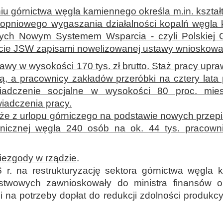
niu górnictwa węgla kamiennego określa m.in. kszta
topniowego wygaszania działalności kopalń węgla
ętych Nowym Systemem Wsparcia - czyli Polskiej 
ie JSW zapisami nowelizowanej ustawy wnioskował 
awy w wysokości 170 tys. zł brutto. Staż pracy upr
urą, a pracownicy zakładów przeróbki na cztery lata
wiadczenie socjalne w wysokości 80 proc. mies
iadczenia pracy.
że z urlopu górniczego na podstawie nowych przepis
anicznej węgla 240 osób na ok. 44 tys. pracow
niezgody w rządzie
.
r. na restrukturyzację sektora górnictwa węgla
ństwowych zawnioskowały do ministra finansów o
ji na potrzeby dopłat do redukcji zdolności produk