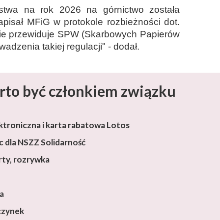
stwa na rok 2026 na górnictwo została
apisał MFiG w protokole rozbieżności dot.
 nie przewiduje SPW (Skarbowych Papierów
dzenia takiej regulacji" - dodał.
rto być członkiem związku
ktroniczna i karta rabatowa Lotos
 dla NSZZ Solidarność
rty, rozrywka
ja
czynek