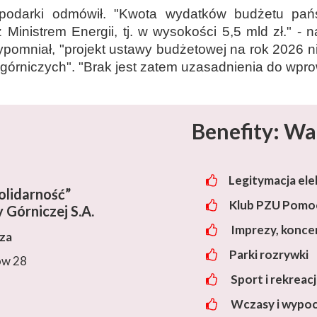
podarki odmówił. "Kwota wydatków budżetu pań
inistrem Energii, tj. w wysokości 5,5 mld zł." - n
zypomniał, "projekt ustawy budżetowej na rok 2026
órniczych". "Brak jest zatem uzasadnienia do wprowa
Benefity: Wa
Legitymacja ele
lidarność”
Klub PZU Pomoc
 Górniczej S.A.
Imprezy, konce
cza
Parki rozrywki
ów 28
Sport i rekreac
Wczasy i wypo