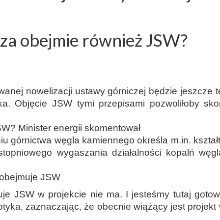
za obejmie również JSW?
wanej nowelizacji ustawy górniczej będzie jeszcze
yka. Objęcie JSW tymi przepisami pozwoliłoby s
W? Minister energii skomentował
niu górnictwa węgla kamiennego określa m.in. kszta
stopniowego wygaszania działalności kopalń węgl
e obejmuje JSW
je JSW w projekcie nie ma. I jesteśmy tutaj goto
tyka, zaznaczając, że obecnie wiążący jest projekt w