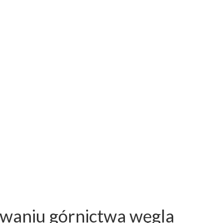
owaniu górnictwa węgla