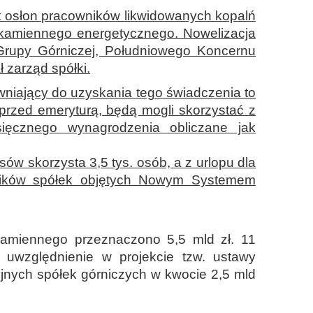
łt osłon pracowników likwidowanych kopalń
 kamiennego energetycznego. Nowelizacja
Grupy Górniczej, Południowego Koncernu
zarząd spółki.
awniający do uzyskania tego świadczenia to
 przed emeryturą, będą mogli skorzystać z
ięcznego wynagrodzenia obliczane jak
ów skorzysta 3,5 tys. osób, a z urlopu dla
ników spółek objętych Nowym Systemem
 kamiennego przeznaczono 5,5 mld zł. 11
 uwzględnienie w projekcie tzw. ustawy
cyjnych spółek górniczych w kwocie 2,5 mld