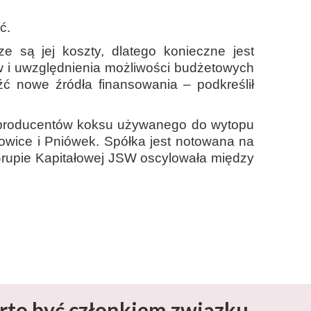
ć.
e są jej koszty, dlatego konieczne jest
 i uwzględnienia możliwości budżetowych
ć nowe źródła finansowania – podkreślił
h producentów koksu używanego do wytopu
łowice i Pniówek. Spółka jest notowana na
Grupie Kapitałowej JSW oscylowała między
rto być członkiem związku