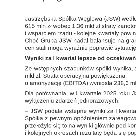
Jastrzębska Spółka Węglowa (JSW) według
615 mln zł wobec 1,36 mld zł straty zanot
i wsparciem rządu - kolejne kwartały powi
Choć Grupa JSW nadal balansuje na grani
cen stali mogą wyraźnie poprawić sytuację 
Wyniki za I kwartał lepsze od oczekiwań
Ze wstępnych szacunków spółki wynika, 
mld zł. Strata operacyjna powiększona
o amortyzację (EBITDA) wyniosła 238,6 mln 
Dla porównania, w I kwartale 2025 roku 
wyłączeniu zdarzeń jednorazowych.
– JSW podała wstępne wyniki za I kwartał
Spółka z pewnym opóźnieniem zareagował
przełożyło się to na wyniki głównie pod ko
i kolejnych okresach rezultaty będą się po