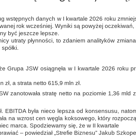
 wstępnych danych w I kwartale 2026 roku zmniejsz
owanej rok wcześniej. Wyniki są powyżej oczekiwań,
nny być jeszcze lepsze.
cy utraty płynności, to zdaniem analityków zmian
spółki.
że Grupa JSW osiągnęła w I kwartale 2026 roku p
zł, a strata netto 615,9 mln zł.
JSW zanotowała stratę netto na poziomie 1,36 mld 
. EBITDA była nieco lepsza od konsensusu, natomi
a na wzrost cen węgla koksowego, który rozpoczą
niec marca. Spodziewamy się, że w II kwartale
prawiać – powiedział „Strefie Biznesu” Jakub Szkopek