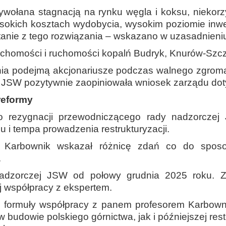
wołana stagnacją na rynku węgla i koksu, nieko
okich kosztach wydobycia, wysokim poziomie inwes
anie z tego rozwiązania – wskazano w uzasadnieniu
chomości i ruchomości kopalń Budryk, Knurów-Szcz
nia podejmą akcjonariusze podczas walnego zgro
a JSW pozytywnie zaopiniowała wniosek zarządu do
reformy
o rezygnacji przewodniczącego rady nadzorcze
i tempa prowadzenia restrukturyzacji.
 Karbownik wskazał różnicę zdań co do sposo
.
nadzorczej JSW od połowy grudnia 2025 roku. Zo
j współpracy z ekspertem.
 formuły współpracy z panem profesorem Karbowni
 budowie polskiego górnictwa, jak i późniejszej rest