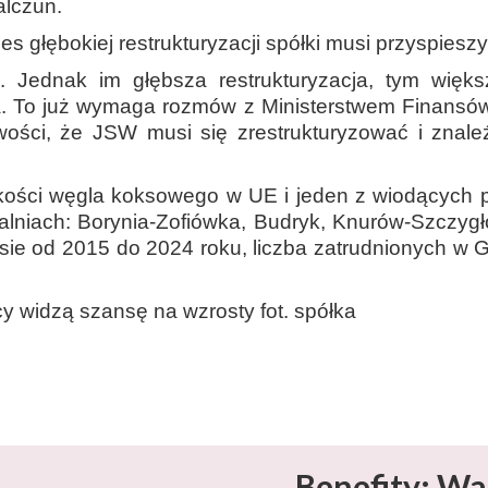
alczun.
s głębokiej restrukturyzacji spółki musi przyspieszy
 Jednak im głębsza restrukturyzacja, tym większ
. To już wymaga rozmów z Ministerstwem Finansów
ości, że JSW musi się zrestrukturyzować i znaleź
akości węgla koksowego w UE i jeden z wiodącyc
alniach: Borynia-Zofiówka, Budryk, Knurów-Szczyg
sie od 2015 do 2024 roku, liczba zatrudnionych w 
cy widzą szansę na wzrosty fot. spółka
Benefity: Wa