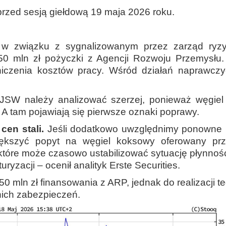
przed sesją giełdową 19 maja 2026 roku.
 w związku z sygnalizowanym przez zarząd ryzy
50 mln zł pożyczki z Agencji Rozwoju Przemysłu
czenia kosztów pracy. Wśród działań naprawczyc
 JSW należy analizować szerzej, ponieważ węgiel
A tam pojawiają się pierwsze oznaki poprawy.
cen stali.
Jeśli dodatkowo uwzględnimy ponowne ur
iększyć popyt na węgiel koksowy oferowany pr
tóre może czasowo ustabilizować sytuację płynnoś
ryzacji – ocenił analityk Erste Securities.
0 mln zł finansowania z ARP, jednak do realizacji 
ich zabezpieczeń.